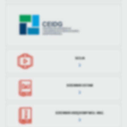
treści w postaci wiadomości, ofert, komunikatów mediów
aktualizacji
społecznościowych.
Ostatnio
-
zaktualizował
SESJA
DZIENNIK USTAW
DZIENNIK URZĘDOWY WOJ. MAZ.