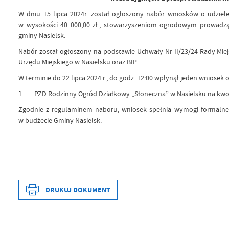
W dniu 15 lipca 2024r. został ogłoszony nabór wniosków o udziele
w wysokości 40 000,00 zł., stowarzyszeniom ogrodowym prowadz
gminy Nasielsk.
Nabór został ogłoszony na podstawie Uchwały Nr II/23/24 Rady Miejs
Urzędu Miejskiego w Nasielsku oraz BIP.
W terminie do 22 lipca 2024 r., do godz. 12:00 wpłynął jeden wniosek 
1. PZD Rodzinny Ogród Działkowy „Słoneczna” w Nasielsku na kwotę
Zgodnie z regulaminem naboru, wniosek spełnia wymogi formalne
w budżecie Gminy Nasielsk.
Data wytworzenia
2024-
DRUKUJ DOKUMENT
Wytworzył
Anna 
Data opublikowania
2024-