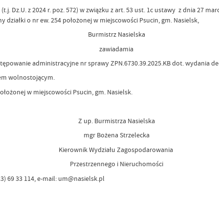
j. Dz.U. z 2024 r. poz. 572) w związku z art. 53 ust. 1c ustawy z dnia 27 m
ny działki o nr ew. 254 położonej w miejscowości Psucin, gm. Nasielsk,
Burmistrz Nasielska
zawiadamia
stępowanie administracyjne nr sprawy ZPN.6730.39.2025.KB dot. wydania de
em wolnostojącym.
 położonej w miejscowości Psucin, gm. Nasielsk.
Z up. Burmistrza Nasielska
mgr Bożena Strzelecka
Kierownik Wydziału Zagospodarowania
Przestrzennego i Nieruchomości
23) 69 33 114, e-mail: um@nasielsk.pl