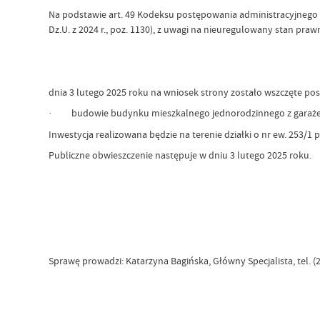
Na podstawie art. 49 Kodeksu postępowania administracyjnego (t.
Dz.U. z 2024 r., poz. 1130), z uwagi na nieuregulowany stan praw
dnia 3 lutego 2025 roku na wniosek strony zostało wszczęte po
· budowie budynku mieszkalnego jednorodzinnego z garaż
Inwestycja realizowana będzie na terenie działki o nr ew. 253/1
Publiczne obwieszczenie następuje w dniu 3 lutego 2025 roku.
Sprawę prowadzi: Katarzyna Bagińska, Główny Specjalista, tel. (