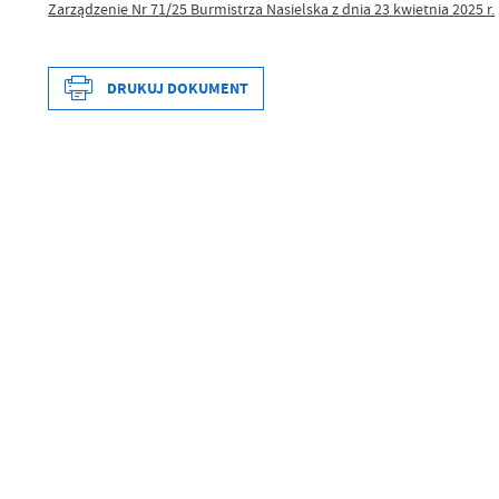
Zarządzenie Nr 71/25 Burmistrza Nasielska z dnia 23 kwietnia 2025 r.
DRUKUJ DOKUMENT
Data wytworzenia
Wytworzył
Data opublikowania
Opublikował
Data ostatniej aktualizacji
Ostatnio zaktualizował