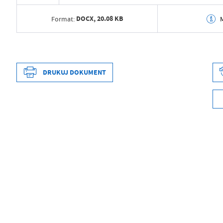
DOCX,
20.08 KB
Format:
Data wytworzenia
2024-03-12 09:18
Wytworzył
Patrycja Pyrzyńs
DRUKUJ DOKUMENT
Data opublikowania
2024-03-12 09:18
Opublikował
Patrycja Pyrzyńs
Data wytworzenia
2024-03-12 09:17
Data ostatniej aktualizacji
2024-03-12 08:18
Wytworzył
Patrycja Pyrzyńs
Ostatnio zaktualizował
Patrycja Pyrzyńs
Data opublikowania
2024-03-12 09:18
Opublikował
Patrycja Pyrzyńs
Data ostatniej aktualizacji
Brak modyfikacji
Ostatnio zaktualizował
-