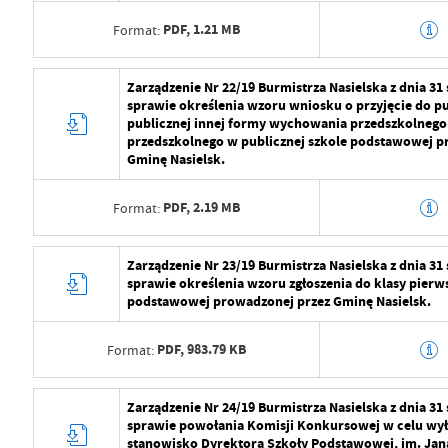
Opublikował
Radosław Roma
PDF,
1.21 MB
Format:
Data ostatniej aktualizacji
2024-07-29 09:2
Data wytworzenia
2024-07-29 10:5
Zarządzenie Nr 22/19 Burmistrza Nasielska z dnia 31
Ostatnio zaktualizował
Radosław Roma
sprawie określenia wzoru wniosku o przyjęcie do p
Wytworzył
Radosław Roma
publicznej innej formy wychowania przedszkolnego 
przedszkolnego w publicznej szkole podstawowej 
Data opublikowania
2024-07-29 11:2
Gminę Nasielsk.
Opublikował
Radosław Roma
PDF,
2.19 MB
Format:
Data ostatniej aktualizacji
2024-07-29 09:2
Data wytworzenia
2024-07-29 10:5
Zarządzenie Nr 23/19 Burmistrza Nasielska z dnia 31
Ostatnio zaktualizował
Radosław Roma
sprawie określenia wzoru zgłoszenia do klasy pierws
Wytworzył
Radosław Roma
podstawowej prowadzonej przez Gminę Nasielsk.
Data opublikowania
2024-07-29 11:2
PDF,
983.79 KB
Format:
Opublikował
Radosław Roma
Data wytworzenia
2024-07-29 10:5
Zarządzenie Nr 24/19 Burmistrza Nasielska z dnia 31
Data ostatniej aktualizacji
2024-07-29 09:2
sprawie powołania Komisji Konkursowej w celu wył
Wytworzył
Radosław Roma
stanowisko Dyrektora Szkoły Podstawowej, im. Jana