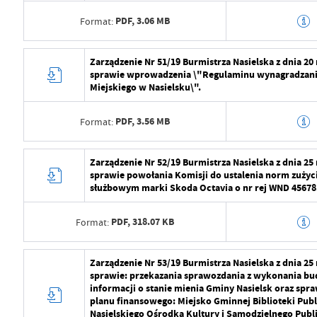
PDF,
3.06 MB
Format:
Data ostatniej aktualizacji
2024-07-29 09:2
Ostatnio zaktualizował
Radosław Roma
Data wytworzenia
2024-07-29 10:5
Zarządzenie Nr 51/19 Burmistrza Nasielska z dnia 2
sprawie wprowadzenia \"Regulaminu wynagradzan
Wytworzył
Radosław Roma
Miejskiego w Nasielsku\".
Data opublikowania
2024-07-29 11:2
PDF,
3.56 MB
Format:
Opublikował
Radosław Roma
Data wytworzenia
2024-07-29 10:5
Zarządzenie Nr 52/19 Burmistrza Nasielska z dnia 2
Data ostatniej aktualizacji
2024-07-29 09:2
sprawie powołania Komisji do ustalenia norm zużyc
Wytworzył
Radosław Roma
służbowym marki Skoda Octavia o nr rej WND 45678
Ostatnio zaktualizował
Radosław Roma
Data opublikowania
2024-07-29 11:2
PDF,
318.07 KB
Format:
Opublikował
Radosław Roma
Data wytworzenia
2024-07-29 10:5
Zarządzenie Nr 53/19 Burmistrza Nasielska z dnia 2
Data ostatniej aktualizacji
2024-07-29 09:2
sprawie: przekazania sprawozdania z wykonania bu
Wytworzył
Radosław Roma
informacji o stanie mienia Gminy Nasielsk oraz sp
Ostatnio zaktualizował
Radosław Roma
planu finansowego: Miejsko Gminnej Biblioteki Publ
Data opublikowania
2024-07-29 11:2
Nasielskiego Ośrodka Kultury i Samodzielnego Publ