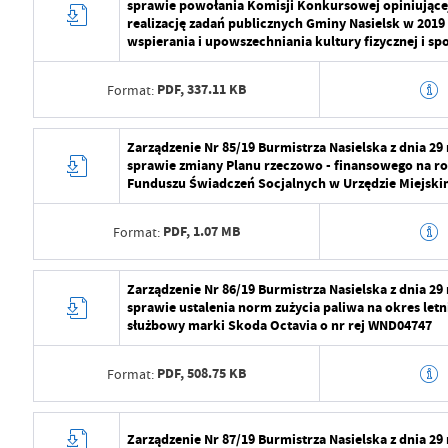
sprawie powołania Komisji Konkursowej opiniującej
Data ostatniej aktualizacji
2024-08-01 07:2
Wytworzył
Radosław Roma
realizację zadań publicznych Gminy Nasielsk w 2019
wspierania i upowszechniania kultury fizycznej i spo
Ostatnio zaktualizował
Radosław Roma
Data opublikowania
2024-07-29 11:2
PDF,
337.11 KB
Format:
Opublikował
Radosław Roma
Data ostatniej aktualizacji
2024-08-01 07:2
Data wytworzenia
2024-07-29 10:5
Zarządzenie Nr 85/19 Burmistrza Nasielska z dnia 29
sprawie zmiany Planu rzeczowo - finansowego na r
Ostatnio zaktualizował
Radosław Roma
Wytworzył
Radosław Roma
Funduszu Świadczeń Socjalnych w Urzędzie Miejski
Data opublikowania
2024-07-29 11:2
PDF,
1.07 MB
Format:
Opublikował
Radosław Roma
Data wytworzenia
2024-07-29 10:5
Zarządzenie Nr 86/19 Burmistrza Nasielska z dnia 29
Data ostatniej aktualizacji
2024-08-01 07:2
sprawie ustalenia norm zużycia paliwa na okres let
Wytworzył
Radosław Roma
służbowy marki Skoda Octavia o nr rej WND04747
Ostatnio zaktualizował
Radosław Roma
Data opublikowania
2024-07-29 11:2
PDF,
508.75 KB
Format:
Opublikował
Radosław Roma
Data wytworzenia
2024-07-29 10:5
Data ostatniej aktualizacji
2024-08-01 07:2
Zarządzenie Nr 87/19 Burmistrza Nasielska z dnia 29