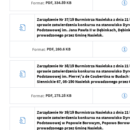
PDF,
334.89 KB
Format:
Opublikował
Radosław Roma
Data wytworzenia
2024-07-29 10:5
Zarządzenie Nr 37/19 Burmistrza Nasielska z dnia 21
Data ostatniej aktualizacji
2024-07-29 09:2
sprawie zatwierdzenia konkursu na stanowisko Dyr
Wytworzył
Radosław Roma
Podstawowej im. Jana Pawła II w Dębinkach, Dębinki
Ostatnio zaktualizował
Radosław Roma
prowadzonego przez Gminę Nasielsk.
Data opublikowania
2024-07-29 11:2
PDF,
260.6 KB
Format:
Opublikował
Radosław Roma
Data ostatniej aktualizacji
2024-07-29 09:2
Data wytworzenia
2024-07-29 10:5
Zarządzenie Nr 38/19 Burmistrza Nasielska z dnia 21
sprawie zatwierdzenia konkursu na stanowisko Dyr
Ostatnio zaktualizował
Radosław Roma
Wytworzył
Radosław Roma
Podstawowej im. Pierre\'a de Coubertina w Budach 
Siennickie 67, 05-190 Nasielsk prowadzonego przez 
Data opublikowania
2024-07-29 11:2
PDF,
275.28 KB
Format:
Opublikował
Radosław Roma
Data ostatniej aktualizacji
2024-07-29 09:2
Data wytworzenia
2024-07-29 10:5
Zarządzenie Nr 39/19 Burmistrza Nasielska z dnia 21
sprawie zatwierdzenia konkursu na stanowisko Dyr
Ostatnio zaktualizował
Radosław Roma
Wytworzył
Radosław Roma
Podstawowej w Popowie Borowym, Popowo Borowe 1
prowadzonego przez Gminę Nasielsk.