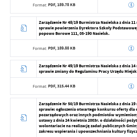
PDF,
189.78 KB
Format:
Opublikował
Radosław Roma
Data wytworzenia
2024-07-29 10:5
Zarządzenie Nr 48/19 Burmistrza Nasielska z dnia 1
Data ostatniej aktualizacji
2024-07-29 09:2
sprawie powierzenia Dyrektora Szkoły Podstawow
Wytworzył
Radosław Roma
popowo Borowe 111, 05-190 Nasielsk.
Ostatnio zaktualizował
Radosław Roma
Data opublikowania
2024-07-29 11:2
PDF,
189.88 KB
Format:
Opublikował
Radosław Roma
Data wytworzenia
2024-07-29 10:5
Zarządzenie Nr 49/19 Burmistrza Nasielska z dnia 1
Data ostatniej aktualizacji
2024-07-29 09:2
sprawie zmiany do Regulaminu Pracy Urzędu Miejski
Wytworzył
Radosław Roma
Ostatnio zaktualizował
Radosław Roma
PDF,
315.44 KB
Format:
Data opublikowania
2024-07-29 11:2
Opublikował
Radosław Roma
Data wytworzenia
2024-07-29 10:5
Zarządzenie Nr 50/19 Burmistrza Nasielska z dnia 1
sprawie: ogłoszenia otwartego konkursu oferty dla 
Data ostatniej aktualizacji
2024-07-29 09:2
Wytworzył
Radosław Roma
pozarządowych oraz innych podmiotów wymienionych
ustawy z dnia 24 kwietnia 2003r. o działalności poży
Ostatnio zaktualizował
Radosław Roma
Data opublikowania
2024-07-29 11:2
wolontariacie na realizację zadań publicznych Gmin
zakresu wspierania i upowszechniania kultury fizycz
Opublikował
Radosław Roma