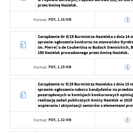
przez Gminę Nasielsk.
Data opublikowania
2024-07-29 11:2
PDF,
1.16 MB
Format:
Opublikował
Radosław Roma
Data ostatniej aktualizacji
2024-07-29 09:2
Data wytworzenia
2024-07-29 10:5
Zarządzenie Nr 8/19 Burmistrza Nasielska z dnia 14 
sprawie: ogłoszenia konkursu na stanowisko Dyrek
Ostatnio zaktualizował
Radosław Roma
Wytworzył
Radosław Roma
im. Pierre\'a de Coubertina w Budach Siennickich, B
190 Nasielsk prowadzonego przez Gminę Nasielsk.
Data opublikowania
2024-07-29 11:2
PDF,
1.18 MB
Format:
Opublikował
Radosław Roma
Data ostatniej aktualizacji
2024-07-29 09:2
Data wytworzenia
2024-07-29 10:5
Zarządzenie nr 9/19 Burmistrza Nasielska z dnia 15 
sprawie: ogłoszenia naboru kandydatów na przedstaw
Ostatnio zaktualizował
Radosław Roma
Wytworzył
Radosław Roma
pozarządowych w komisjach konkursowych opiniują
realizację zadań publicznych Gminy Nasielsk w 2019
Data opublikowania
2024-07-29 11:2
wspierania i aktywizacji seniorów z elementami prof
Opublikował
Radosław Roma
PDF,
1.32 MB
Format:
Data ostatniej aktualizacji
2024-07-29 09:2