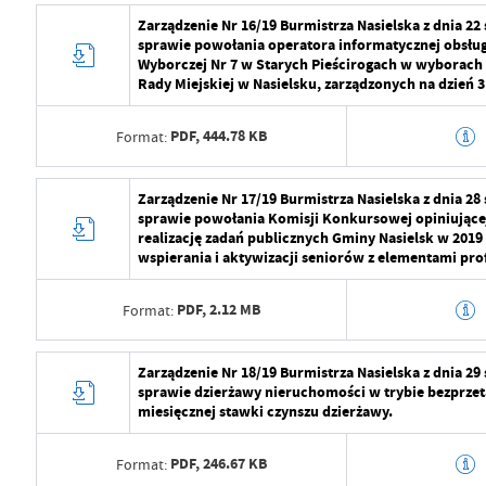
Data wytworzenia
2024-07-29 10:5
Zarządzenie Nr 16/19 Burmistrza Nasielska z dnia 22
Data ostatniej aktualizacji
2024-07-29 09:2
sprawie powołania operatora informatycznej obsłu
Wytworzył
Radosław Roma
Wyborczej Nr 7 w Starych Pieścirogach w wyborach
Ostatnio zaktualizował
Radosław Roma
Rady Miejskiej w Nasielsku, zarządzonych na dzień 
Data opublikowania
2024-07-29 11:2
PDF,
444.78 KB
Format:
Opublikował
Radosław Roma
Data ostatniej aktualizacji
2024-07-29 09:2
Data wytworzenia
2024-07-29 10:5
Zarządzenie Nr 17/19 Burmistrza Nasielska z dnia 28
sprawie powołania Komisji Konkursowej opiniującej
Ostatnio zaktualizował
Radosław Roma
Wytworzył
Radosław Roma
realizację zadań publicznych Gminy Nasielsk w 2019
wspierania i aktywizacji seniorów z elementami prof
Data opublikowania
2024-07-29 11:2
PDF,
2.12 MB
Format:
Opublikował
Radosław Roma
Data ostatniej aktualizacji
2024-07-29 09:2
Data wytworzenia
2024-07-29 10:5
Zarządzenie Nr 18/19 Burmistrza Nasielska z dnia 29
sprawie dzierżawy nieruchomości w trybie bezprze
Ostatnio zaktualizował
Radosław Roma
Wytworzył
Radosław Roma
miesięcznej stawki czynszu dzierżawy.
Data opublikowania
2024-07-29 11:2
PDF,
246.67 KB
Format: