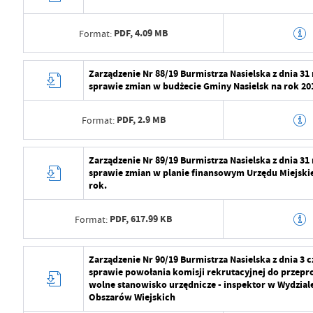
Wytworzył
Radosław Roma
Ostatnio zaktualizował
Radosław Roma
PDF,
4.09 MB
Format:
Data opublikowania
2024-07-29 11:2
Opublikował
Radosław Roma
Data wytworzenia
2024-07-29 10:5
Zarządzenie Nr 88/19 Burmistrza Nasielska z dnia 31
sprawie zmian w budżecie Gminy Nasielsk na rok 20
Data ostatniej aktualizacji
2024-08-01 07:2
Wytworzył
Radosław Roma
Ostatnio zaktualizował
Radosław Roma
PDF,
2.9 MB
Format:
Data opublikowania
2024-07-29 11:2
Opublikował
Radosław Roma
Data wytworzenia
2024-07-29 10:5
Zarządzenie Nr 89/19 Burmistrza Nasielska z dnia 31
sprawie zmian w planie finansowym Urzędu Miejskie
Data ostatniej aktualizacji
2024-08-01 07:2
Wytworzył
Radosław Roma
rok.
Ostatnio zaktualizował
Radosław Roma
Data opublikowania
2024-07-29 11:2
PDF,
617.99 KB
Format:
Opublikował
Radosław Roma
Data wytworzenia
2024-07-29 10:5
Zarządzenie Nr 90/19 Burmistrza Nasielska z dnia 3 
Data ostatniej aktualizacji
2024-08-01 07:2
sprawie powołania komisji rekrutacyjnej do przep
Wytworzył
Radosław Roma
wolne stanowisko urzędnicze - inspektor w Wydzial
Ostatnio zaktualizował
Radosław Roma
Obszarów Wiejskich
Data opublikowania
2024-07-29 11:2