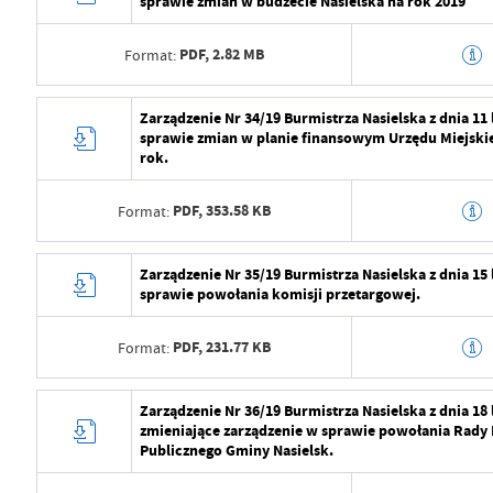
sprawie zmian w budżecie Nasielska na rok 2019
Ostatnio zaktualizował
Radosław Roma
Wytworzył
Radosław Roma
PDF,
2.82 MB
Format:
Data opublikowania
2024-07-29 11:2
Opublikował
Radosław Roma
Data wytworzenia
2024-07-29 10:5
Zarządzenie Nr 34/19 Burmistrza Nasielska z dnia 11
sprawie zmian w planie finansowym Urzędu Miejskie
Data ostatniej aktualizacji
2024-07-29 09:2
Wytworzył
Radosław Roma
rok.
Ostatnio zaktualizował
Radosław Roma
Data opublikowania
2024-07-29 11:2
PDF,
353.58 KB
Format:
Opublikował
Radosław Roma
Data wytworzenia
2024-07-29 10:5
Zarządzenie Nr 35/19 Burmistrza Nasielska z dnia 15
Data ostatniej aktualizacji
2024-07-29 09:2
sprawie powołania komisji przetargowej.
Wytworzył
Radosław Roma
Ostatnio zaktualizował
Radosław Roma
PDF,
231.77 KB
Format:
Data opublikowania
2024-07-29 11:2
Opublikował
Radosław Roma
Data wytworzenia
2024-07-29 10:5
Zarządzenie Nr 36/19 Burmistrza Nasielska z dnia 18
zmieniające zarządzenie w sprawie powołania Rady 
Data ostatniej aktualizacji
2024-07-29 09:2
Wytworzył
Radosław Roma
Publicznego Gminy Nasielsk.
Ostatnio zaktualizował
Radosław Roma
Data opublikowania
2024-07-29 11:2