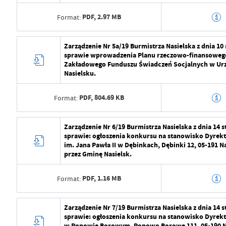
Opublikował
Radosław Roma
PDF,
2.97 MB
Format:
Data ostatniej aktualizacji
2024-07-29 09:2
Ostatnio zaktualizował
Radosław Roma
Data wytworzenia
2024-07-29 10:5
Zarządzenie Nr 5a/19 Burmistrza Nasielska z dnia 10
sprawie wprowadzenia Planu rzeczowo-finansowego
Wytworzył
Radosław Roma
Zakładowego Funduszu Świadczeń Socjalnych w Urz
Nasielsku.
Data opublikowania
2024-07-29 11:2
PDF,
804.69 KB
Format:
Opublikował
Radosław Roma
Data ostatniej aktualizacji
2024-07-29 09:2
Data wytworzenia
2024-07-29 10:5
Zarządzenie Nr 6/19 Burmistrza Nasielska z dnia 14 
sprawie: ogłoszenia konkursu na stanowisko Dyrek
Ostatnio zaktualizował
Radosław Roma
Wytworzył
Radosław Roma
im. Jana Pawła II w Dębinkach, Dębinki 12, 05-191 
przez Gminę Nasielsk.
Data opublikowania
2024-07-29 11:2
PDF,
1.16 MB
Format:
Opublikował
Radosław Roma
Data ostatniej aktualizacji
2024-07-29 09:2
Data wytworzenia
2024-07-29 10:5
Zarządzenie Nr 7/19 Burmistrza Nasielska z dnia 14 
sprawie: ogłoszenia konkursu na stanowisko Dyrek
Ostatnio zaktualizował
Radosław Roma
Wytworzył
Radosław Roma
w Popowie Borowym, Popowo Borowe 111, 05-190 N