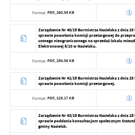
Data opublikowania
2024-07-29 11:2
PDF,
260.54 KB
Format:
Opublikował
Radosław Roma
Data ostatniej aktualizacji
2024-07-29 09:2
Data wytworzenia
2024-07-29 10:5
Zarządzenie Nr 40/19 Burmistrza Nasielska z dnia 25
sprawie powołania komisji przetargowej do przepro
Ostatnio zaktualizował
Radosław Roma
Wytworzył
Radosław Roma
ustnego nieograniczonego na sprzedaż lokalu mieszk
Elektronowej 8/10 w Nasielsku.
Data opublikowania
2024-07-29 11:2
PDF,
284.56 KB
Format:
Opublikował
Radosław Roma
Data ostatniej aktualizacji
2024-07-29 09:2
Data wytworzenia
2024-07-29 10:5
Zarządzenie Nr 41/19 Burmistrza Nasielska z dnia 25
sprawie powołania komisji przetargowej.
Ostatnio zaktualizował
Radosław Roma
Wytworzył
Radosław Roma
PDF,
225.17 KB
Format:
Data opublikowania
2024-07-29 11:2
Opublikował
Radosław Roma
Data wytworzenia
2024-07-29 10:5
Zarządzenie Nr 43/19 Burmistrza Nasielska z dnia 28
sprawie poddania konsultacjom społecznym Statutó
Data ostatniej aktualizacji
2024-07-29 09:2
Wytworzył
Radosław Roma
gminy Nasielsk.
Ostatnio zaktualizował
Radosław Roma