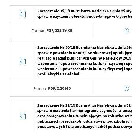
Opublikował
Radosław Roma
Data wytworzenia
2024-07-29 10:5
Zarządzenie 19/19 Burmistrza Nasielska z dnia 29 st
Data ostatniej aktualizacji
2024-07-29 09:2
sprawie użyczenia obiektu budowlanego w trybie 
Wytworzył
Radosław Roma
Ostatnio zaktualizował
Radosław Roma
PDF,
223.79 KB
Format:
Data opublikowania
2024-07-29 11:2
Opublikował
Radosław Roma
Data wytworzenia
2024-07-29 10:5
Zarządzenie Nr 20/19 Burmistrza Nasielska z dnia 29
sprawie powołania Komisji Konkursowej opiniującej
Data ostatniej aktualizacji
2024-07-29 09:2
Wytworzył
Radosław Roma
realizację zadań publicznych Gminy Nasielsk w 2019
wspierania i upowszechniania kultury fizycznej i spo
Ostatnio zaktualizował
Radosław Roma
Data opublikowania
2024-07-29 11:2
wspierania i upowszechniania kultury fizycznej i s
profilaktyki uzależnień.
Opublikował
Radosław Roma
PDF,
2.26 MB
Format:
Data ostatniej aktualizacji
2024-07-29 09:2
Ostatnio zaktualizował
Radosław Roma
Data wytworzenia
2024-07-29 10:5
Zarządzenie Nr 21/19 Burmistrza Nasielska z dnia 31
sprawie ustalenia harmonogramu czynności w pos
Wytworzył
Radosław Roma
oraz postępowaniu uzupełniającym na rok szkolny 2
publicznych przedszkoli, oddziałów przedszkolnych
Data opublikowania
2024-07-29 11:2
podstawowych i dla publicznych szkół podstawowy