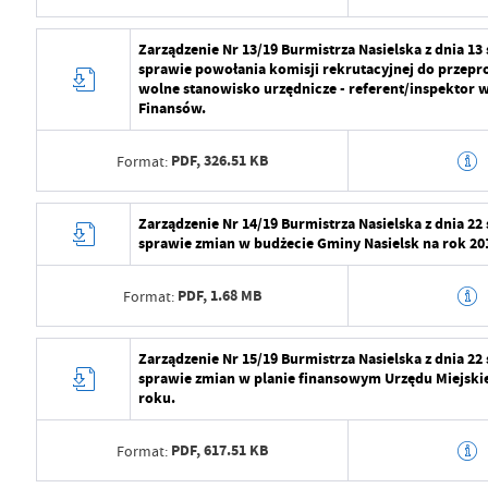
Opublikował
Radosław Roma
Data wytworzenia
2024-07-29 10:5
Zarządzenie Nr 13/19 Burmistrza Nasielska z dnia 13
Data ostatniej aktualizacji
2024-07-29 09:2
sprawie powołania komisji rekrutacyjnej do przep
Wytworzył
Radosław Roma
wolne stanowisko urzędnicze - referent/inspektor w
Ostatnio zaktualizował
Radosław Roma
Finansów.
Data opublikowania
2024-07-29 11:2
PDF,
326.51 KB
Format:
Opublikował
Radosław Roma
Data ostatniej aktualizacji
2024-07-29 09:2
Data wytworzenia
2024-07-29 10:5
Zarządzenie Nr 14/19 Burmistrza Nasielska z dnia 22
sprawie zmian w budżecie Gminy Nasielsk na rok 20
Ostatnio zaktualizował
Radosław Roma
Wytworzył
Radosław Roma
PDF,
1.68 MB
Format:
Data opublikowania
2024-07-29 11:2
Opublikował
Radosław Roma
Data wytworzenia
2024-07-29 10:5
Zarządzenie Nr 15/19 Burmistrza Nasielska z dnia 22
sprawie zmian w planie finansowym Urzędu Miejskie
Data ostatniej aktualizacji
2024-07-29 09:2
Wytworzył
Radosław Roma
roku.
Ostatnio zaktualizował
Radosław Roma
Data opublikowania
2024-07-29 11:2
PDF,
617.51 KB
Format:
Opublikował
Radosław Roma