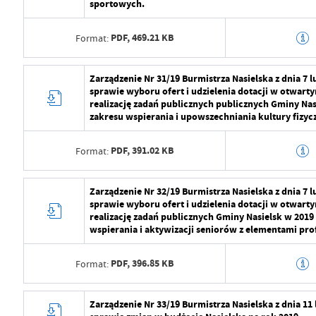
sportowych.
Opublikował
Radosław Roma
PDF,
469.21 KB
Format:
Data ostatniej aktualizacji
2024-07-29 09:2
Ostatnio zaktualizował
Radosław Roma
Data wytworzenia
2024-07-29 10:5
Zarządzenie Nr 31/19 Burmistrza Nasielska z dnia 7 
sprawie wyboru ofert i udzielenia dotacji w otwart
Wytworzył
Radosław Roma
realizację zadań publicznych publicznych Gminy Nas
zakresu wspierania i upowszechniania kultury fizycz
Data opublikowania
2024-07-29 11:2
PDF,
391.02 KB
Format:
Opublikował
Radosław Roma
Data ostatniej aktualizacji
2024-07-29 09:2
Data wytworzenia
2024-07-29 10:5
Zarządzenie Nr 32/19 Burmistrza Nasielska z dnia 7 
sprawie wyboru ofert i udzielenia dotacji w otwart
Ostatnio zaktualizował
Radosław Roma
Wytworzył
Radosław Roma
realizację zadań publicznych Gminy Nasielsk w 2019
wspierania i aktywizacji seniorów z elementami prof
Data opublikowania
2024-07-29 11:2
PDF,
396.85 KB
Format:
Opublikował
Radosław Roma
Data ostatniej aktualizacji
2024-07-29 09:2
Data wytworzenia
2024-07-29 10:5
Zarządzenie Nr 33/19 Burmistrza Nasielska z dnia 11