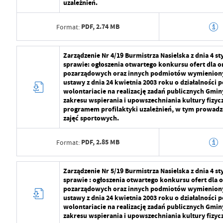
Opublikował
Radosław Roma
uzależnień.
Data ostatniej aktualizacji
2024-07-29 09:2
PDF,
2.74 MB
Format:
Ostatnio zaktualizował
Radosław Roma
Data wytworzenia
2024-07-29 10:5
Zarządzenie Nr 4/19 Burmistrza Nasielska z dnia 4 s
sprawie: ogłoszenia otwartego konkursu ofert dla or
Wytworzył
Radosław Roma
pozarządowych oraz innych podmiotów wymienionych
ustawy z dnia 24 kwietnia 2003 roku o działalności p
Data opublikowania
2024-07-29 11:2
wolontariacie na realizację zadań publicznych Gmin
zakresu wspierania i upowszechniania kultury fizycz
Opublikował
Radosław Roma
programem profilaktyki uzależnień, w tym prowadz
zajęć sportowych.
Data ostatniej aktualizacji
2024-07-29 09:2
PDF,
2.85 MB
Format:
Ostatnio zaktualizował
Radosław Roma
Data wytworzenia
2024-07-29 10:5
Zarządzenie Nr 5/19 Burmistrza Nasielska z dnia 4 s
sprawie : ogłoszenia otwartego konkursu ofert dla o
Wytworzył
Radosław Roma
pozarządowych oraz innych podmiotów wymienionych
ustawy z dnia 24 kwietnia 2003 roku o działalności p
Data opublikowania
2024-07-29 11:2
wolontariacie na realizację zadań publicznych Gmin
zakresu wspierania i upowszechniania kultury fizycz