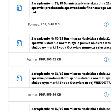
Data wytworzenia
2024-07-29 10:5
Zarządzenie nr 79/19 Burmistrza Nasielska z dnia 21
Data ostatniej aktualizacji
2024-08-01 07:1
sprawie: przekazania sprawozdania finansowego Gmi
Wytworzył
Radosław Roma
rok.
Ostatnio zaktualizował
Radosław Roma
Data opublikowania
2024-07-29 11:2
PDF,
3.48 MB
Format:
Opublikował
Radosław Roma
Data wytworzenia
2024-07-29 10:5
Zarządzenie Nr 80/19 Burmistrza Nasielska z dnia 21
Data ostatniej aktualizacji
2024-08-01 07:1
sprawie ustalenia norm zużycia paliwa na okres let
Wytworzył
Radosław Roma
służbowy marki Skoda Octavia o numerze rejestra
Ostatnio zaktualizował
Radosław Roma
Data opublikowania
2024-07-29 11:2
PDF,
505.62 KB
Format:
Opublikował
Radosław Roma
Data wytworzenia
2024-07-29 10:5
Zarządzenie Nr 81/19 Burmistrza Nasielska z dnia 22
Data ostatniej aktualizacji
2024-08-01 07:1
sprawie powołania Komisji do ustalenia norm zużyc
Wytworzył
Radosław Roma
służbowym marki Skoda Octavia o nr rej WND04747.
Ostatnio zaktualizował
Radosław Roma
Data opublikowania
2024-07-29 11:2
PDF,
559.96 KB
Format:
Opublikował
Radosław Roma
Data wytworzenia
2024-07-29 10:5
Zarządzenie Nr 82/19 Burmistrza Nasielska z dnia 22
Data ostatniej aktualizacji
2024-08-01 07:1