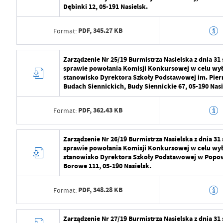
Ostatnio zaktualizował
Radosław Roma
Dębinki 12, 05-191 Nasielsk.
Data opublikowania
2024-07-29 11:2
PDF,
345.27 KB
Format:
Opublikował
Radosław Roma
Data ostatniej aktualizacji
2024-07-29 09:2
Data wytworzenia
2024-07-29 10:5
Zarządzenie Nr 25/19 Burmistrza Nasielska z dnia 31
sprawie powołania Komisji Konkursowej w celu wył
Ostatnio zaktualizował
Radosław Roma
Wytworzył
Radosław Roma
stanowisko Dyrektora Szkoły Podstawowej im. Pier
Budach Siennickich, Budy Siennickie 67, 05-190 Nasi
Data opublikowania
2024-07-29 11:2
PDF,
362.43 KB
Format:
Opublikował
Radosław Roma
Data ostatniej aktualizacji
2024-07-29 09:2
Data wytworzenia
2024-07-29 10:5
Zarządzenie Nr 26/19 Burmistrza Nasielska z dnia 31
sprawie powołania Komisji Konkursowej w celu wył
Ostatnio zaktualizował
Radosław Roma
Wytworzył
Radosław Roma
stanowisko Dyrektora Szkoły Podstawowej w Pop
Borowe 111, 05-190 Nasielsk.
Data opublikowania
2024-07-29 11:2
PDF,
348.28 KB
Format:
Opublikował
Radosław Roma
Data ostatniej aktualizacji
2024-07-29 09:2
Data wytworzenia
2024-07-29 10:5
Zarządzenie Nr 27/19 Burmistrza Nasielska z dnia 31