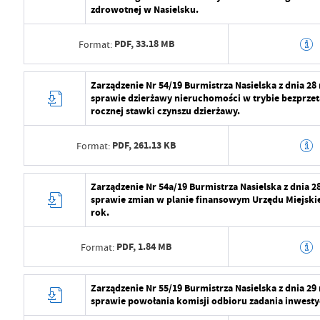
zdrowotnej w Nasielsku.
Opublikował
Radosław Roma
PDF,
33.18 MB
Format:
Data ostatniej aktualizacji
2024-07-29 09:2
Ostatnio zaktualizował
Radosław Roma
Data wytworzenia
2024-07-29 10:5
Zarządzenie Nr 54/19 Burmistrza Nasielska z dnia 2
sprawie dzierżawy nieruchomości w trybie bezprze
Wytworzył
Radosław Roma
rocznej stawki czynszu dzierżawy.
Data opublikowania
2024-07-29 11:2
PDF,
261.13 KB
Format:
Opublikował
Radosław Roma
Data wytworzenia
2024-07-29 10:5
Zarządzenie Nr 54a/19 Burmistrza Nasielska z dnia 
Data ostatniej aktualizacji
2024-07-29 09:2
sprawie zmian w planie finansowym Urzędu Miejskie
Wytworzył
Radosław Roma
rok.
Ostatnio zaktualizował
Radosław Roma
Data opublikowania
2024-07-29 11:2
PDF,
1.84 MB
Format:
Opublikował
Radosław Roma
Data wytworzenia
2024-07-29 10:5
Zarządzenie Nr 55/19 Burmistrza Nasielska z dnia 2
Data ostatniej aktualizacji
2024-07-29 09:2
sprawie powołania komisji odbioru zadania inwesty
Wytworzył
Radosław Roma
Ostatnio zaktualizował
Radosław Roma