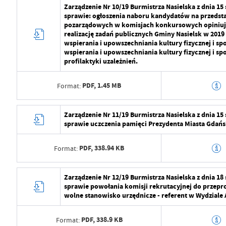
Data wytworzenia
2024-07-29 10:5
Zarządzenie Nr 10/19 Burmistrza Nasielska z dnia 15
Ostatnio zaktualizował
Radosław Roma
sprawie: ogłoszenia naboru kandydatów na przedstaw
Wytworzył
Radosław Roma
pozarządowych w komisjach konkursowych opiniują
realizację zadań publicznych Gminy Nasielsk w 2019
Data opublikowania
2024-07-29 11:2
wspierania i upowszechniania kultury fizycznej i spo
wspierania i upowszechniania kultury fizycznej i s
Opublikował
Radosław Roma
profilaktyki uzależnień.
Data ostatniej aktualizacji
2024-07-29 09:2
PDF,
1.45 MB
Format:
Ostatnio zaktualizował
Radosław Roma
Data wytworzenia
2024-07-29 10:5
Zarządzenie Nr 11/19 Burmistrza Nasielska z dnia 15
sprawie uczczenia pamięci Prezydenta Miasta Gdań
Wytworzył
Radosław Roma
PDF,
338.94 KB
Format:
Data opublikowania
2024-07-29 11:2
Opublikował
Radosław Roma
Data wytworzenia
2024-07-29 10:5
Zarządzenie Nr 12/19 Burmistrza Nasielska z dnia 18
sprawie powołania komisji rekrutacyjnej do przep
Data ostatniej aktualizacji
2024-07-29 09:2
Wytworzył
Radosław Roma
wolne stanowisko urzędnicze - referent w Wydziale 
Ostatnio zaktualizował
Radosław Roma
Data opublikowania
2024-07-29 11:2
PDF,
338.9 KB
Format: