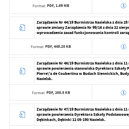
Data opublikowania
2024-07-29 11:2
PDF,
1.69 MB
Format:
Opublikował
Radosław Roma
Data wytworzenia
2024-07-29 10:5
Zarządzenie Nr 44/19 Burmistrza Nasielska z dnia 28
Data ostatniej aktualizacji
2024-07-29 09:2
sprawie zmiany Zarządzenia Nr 99/16 z dnia 22 sierp
Wytworzył
Radosław Roma
wprowadzenia zasad funkcjonowania kontroli zarząd
Ostatnio zaktualizował
Radosław Roma
Data opublikowania
2024-07-29 11:2
PDF,
448.25 KB
Format:
Opublikował
Radosław Roma
Data wytworzenia
2024-07-29 10:5
Zarządzenie Nr 46/19 Burmistrza Nasielska z dnia 1
Data ostatniej aktualizacji
2024-07-29 09:2
sprawie powierzenia stanowiska Dyrektora Szkoły 
Wytworzył
Radosław Roma
Pierre\'a de Coubertina w Budach Siennickich, Budy 
Ostatnio zaktualizował
Radosław Roma
Nasielsk.
Data opublikowania
2024-07-29 11:2
PDF,
200.5 KB
Format:
Opublikował
Radosław Roma
Data ostatniej aktualizacji
2024-07-29 09:2
Data wytworzenia
2024-07-29 10:5
Zarządzenie Nr 47/19 Burmistrza Nasielska z dnia 1
sprawie powierzenia Dyrektora Szkoły Podstawowej 
Ostatnio zaktualizował
Radosław Roma
Wytworzył
Radosław Roma
Dębinkach, Dębinki 12 05-190 Nasielsk.
Data opublikowania
2024-07-29 11:2