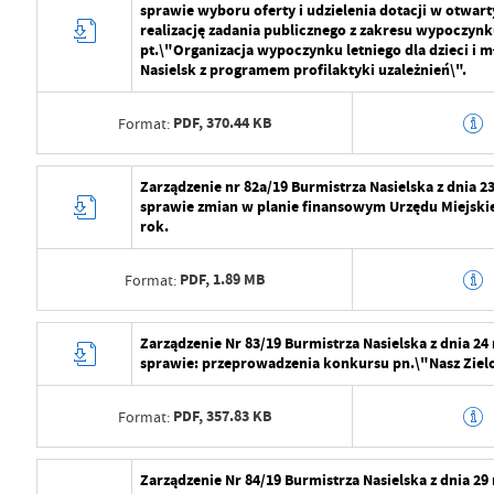
sprawie wyboru oferty i udzielenia dotacji w otwar
Wytworzył
Radosław Roma
realizację zadania publicznego z zakresu wypoczynku
Ostatnio zaktualizował
Radosław Roma
pt.\"Organizacja wypoczynku letniego dla dzieci i m
Data opublikowania
2024-07-29 11:2
Nasielsk z programem profilaktyki uzależnień\".
Opublikował
Radosław Roma
PDF,
370.44 KB
Format:
Data ostatniej aktualizacji
2024-08-01 07:1
Data wytworzenia
2024-07-29 10:5
Zarządzenie nr 82a/19 Burmistrza Nasielska z dnia 2
Ostatnio zaktualizował
Radosław Roma
sprawie zmian w planie finansowym Urzędu Miejskie
Wytworzył
Radosław Roma
rok.
Data opublikowania
2024-07-29 11:2
PDF,
1.89 MB
Format:
Opublikował
Radosław Roma
Data wytworzenia
2024-07-29 10:5
Zarządzenie Nr 83/19 Burmistrza Nasielska z dnia 24
Data ostatniej aktualizacji
2024-08-01 07:2
sprawie: przeprowadzenia konkursu pn.\"Nasz Zielo
Wytworzył
Radosław Roma
Ostatnio zaktualizował
Radosław Roma
PDF,
357.83 KB
Format:
Data opublikowania
2024-07-29 11:2
Opublikował
Radosław Roma
Data wytworzenia
2024-07-29 10:5
Zarządzenie Nr 84/19 Burmistrza Nasielska z dnia 29