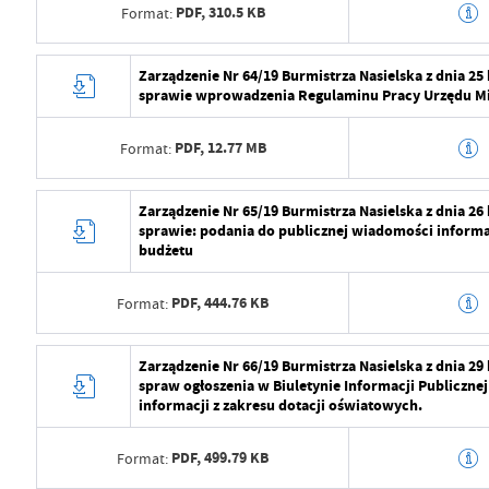
PDF,
310.5 KB
Format:
Opublikował
Radosław Roma
Data ostatniej aktualizacji
2024-08-01 07:1
Data wytworzenia
2024-07-29 10:5
Zarządzenie Nr 64/19 Burmistrza Nasielska z dnia 25
sprawie wprowadzenia Regulaminu Pracy Urzędu Mie
Ostatnio zaktualizował
Radosław Roma
Wytworzył
Radosław Roma
PDF,
12.77 MB
Format:
Data opublikowania
2024-07-29 11:2
Opublikował
Radosław Roma
Data wytworzenia
2024-07-29 10:5
Zarządzenie Nr 65/19 Burmistrza Nasielska z dnia 26
sprawie: podania do publicznej wiadomości inform
Data ostatniej aktualizacji
2024-08-01 07:1
Wytworzył
Radosław Roma
budżetu
Ostatnio zaktualizował
Radosław Roma
Data opublikowania
2024-07-29 11:2
PDF,
444.76 KB
Format:
Opublikował
Radosław Roma
Data wytworzenia
2024-07-29 10:5
Zarządzenie Nr 66/19 Burmistrza Nasielska z dnia 29
Data ostatniej aktualizacji
2024-08-01 07:1
spraw ogłoszenia w Biuletynie Informacji Publicznej
Wytworzył
Radosław Roma
informacji z zakresu dotacji oświatowych.
Ostatnio zaktualizował
Radosław Roma
Data opublikowania
2024-07-29 11:2
PDF,
499.79 KB
Format:
Opublikował
Radosław Roma