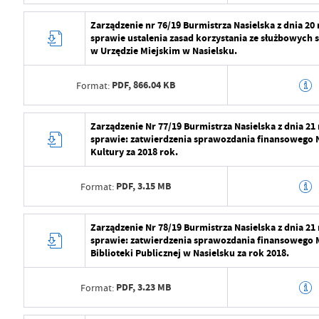
Data ostatniej aktualizacji
2024-08-01 07:1
Data wytworzenia
2024-07-29 10:5
Zarządzenie nr 76/19 Burmistrza Nasielska z dnia 20
Ostatnio zaktualizował
Radosław Roma
sprawie ustalenia zasad korzystania ze służbowy
Wytworzył
Radosław Roma
w Urzędzie Miejskim w Nasielsku.
Data opublikowania
2024-07-29 11:2
PDF,
866.04 KB
Format:
Opublikował
Radosław Roma
Data wytworzenia
2024-07-29 10:5
Zarządzenie Nr 77/19 Burmistrza Nasielska z dnia 21
Data ostatniej aktualizacji
2024-08-01 07:1
sprawie: zatwierdzenia sprawozdania finansowego 
Wytworzył
Radosław Roma
Kultury za 2018 rok.
Ostatnio zaktualizował
Radosław Roma
Data opublikowania
2024-07-29 11:2
PDF,
3.15 MB
Format:
Opublikował
Radosław Roma
Data wytworzenia
2024-07-29 10:5
Zarządzenie Nr 78/19 Burmistrza Nasielska z dnia 21
Data ostatniej aktualizacji
2024-08-01 07:1
sprawie: zatwierdzenia sprawozdania finansowego 
Wytworzył
Radosław Roma
Biblioteki Publicznej w Nasielsku za rok 2018.
Ostatnio zaktualizował
Radosław Roma
Data opublikowania
2024-07-29 11:2
PDF,
3.23 MB
Format:
Opublikował
Radosław Roma