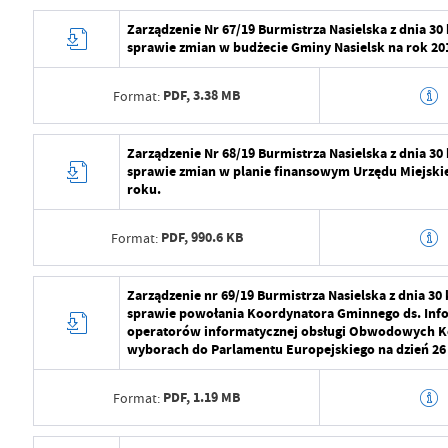
Data wytworzenia
2024-07-29 10:5
Zarządzenie Nr 67/19 Burmistrza Nasielska z dnia 30
Data ostatniej aktualizacji
2024-08-01 07:1
sprawie zmian w budżecie Gminy Nasielsk na rok 20
Wytworzył
Radosław Roma
Ostatnio zaktualizował
Radosław Roma
PDF,
3.38 MB
Format:
Data opublikowania
2024-07-29 11:2
Opublikował
Radosław Roma
Data wytworzenia
2024-07-29 10:5
Zarządzenie Nr 68/19 Burmistrza Nasielska z dnia 30
sprawie zmian w planie finansowym Urzędu Miejskie
Data ostatniej aktualizacji
2024-08-01 07:1
Wytworzył
Radosław Roma
roku.
Ostatnio zaktualizował
Radosław Roma
Data opublikowania
2024-07-29 11:2
PDF,
990.6 KB
Format:
Opublikował
Radosław Roma
Data wytworzenia
2024-07-29 10:5
Zarządzenie nr 69/19 Burmistrza Nasielska z dnia 30
Data ostatniej aktualizacji
2024-08-01 07:1
sprawie powołania Koordynatora Gminnego ds. Info
Wytworzył
Radosław Roma
operatorów informatycznej obsługi Obwodowych K
Ostatnio zaktualizował
Radosław Roma
wyborach do Parlamentu Europejskiego na dzień 26
Data opublikowania
2024-07-29 11:2
PDF,
1.19 MB
Format:
Opublikował
Radosław Roma
Data ostatniej aktualizacji
2024-08-01 07:1
Data wytworzenia
2024-07-29 10:5