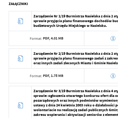
ZAŁĄCZNIKI
Zarządzenie Nr 1/19 Burmistrza Nasielska z dnia 2 s
sprawie przyjęcia planu finansowego dochodów bu
budżetowych Urzędu Miejskiego w Nasielsku.
PDF,
4.01 MB
Format:
Data wytworzenia
2024-07-29 10:5
Zarządzenie Nr 2/19 Burmistrza Nasielska z dnia 2 s
sprawie przyjęcia planu finansowego zadań z zakres
Wytworzył
Radosław Roma
oraz innych zadań zleconych Miastu i Gminie Nasielsk
Data opublikowania
2024-07-29 11:2
PDF,
1.78 MB
Format:
Opublikował
Radosław Roma
Data wytworzenia
2024-07-29 10:5
Zarządzenie Nr 3/19 Burmistrza Nasielska z dnia 4 s
Data ostatniej aktualizacji
2024-07-29 09:2
sprawie: ogłoszenia otwartego konkursu ofert dla or
Wytworzył
Radosław Roma
pozarządowych oraz innych podmiotów wymienionych
Ostatnio zaktualizował
Radosław Roma
ustawy z dnia 24 kwietnia 2003 roku o działalności p
Data opublikowania
2024-07-29 11:2
wolontariacie na realizację zadań publicznych Gmin
zakresu wspierania i aktywizacji seniorów z element