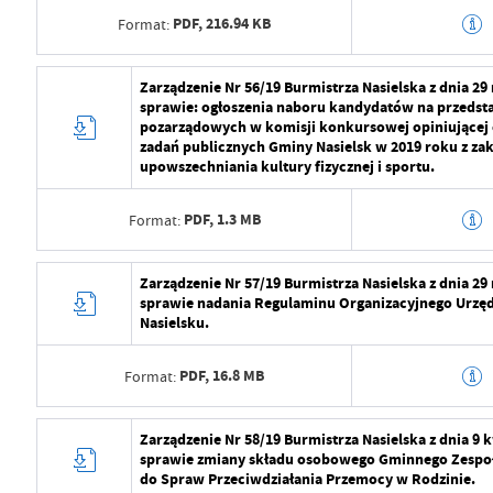
PDF,
216.94 KB
Format:
Data opublikowania
2024-07-29 11:2
Opublikował
Radosław Roma
Data wytworzenia
2024-07-29 10:5
Zarządzenie Nr 56/19 Burmistrza Nasielska z dnia 2
sprawie: ogłoszenia naboru kandydatów na przedstaw
Data ostatniej aktualizacji
2024-07-29 09:2
Wytworzył
Radosław Roma
pozarządowych w komisji konkursowej opiniującej o
zadań publicznych Gminy Nasielsk w 2019 roku z zak
Ostatnio zaktualizował
Radosław Roma
Data opublikowania
2024-07-29 11:2
upowszechniania kultury fizycznej i sportu.
Opublikował
Radosław Roma
PDF,
1.3 MB
Format:
Data ostatniej aktualizacji
2024-07-29 09:2
Data wytworzenia
2024-07-29 10:5
Zarządzenie Nr 57/19 Burmistrza Nasielska z dnia 2
Ostatnio zaktualizował
Radosław Roma
sprawie nadania Regulaminu Organizacyjnego Urzęd
Wytworzył
Radosław Roma
Nasielsku.
Data opublikowania
2024-07-29 11:2
PDF,
16.8 MB
Format:
Opublikował
Radosław Roma
Data wytworzenia
2024-07-29 10:5
Zarządzenie Nr 58/19 Burmistrza Nasielska z dnia 9 
Data ostatniej aktualizacji
2024-07-29 09:2
sprawie zmiany składu osobowego Gminnego Zespoł
Wytworzył
Radosław Roma
do Spraw Przeciwdziałania Przemocy w Rodzinie.
Ostatnio zaktualizował
Radosław Roma