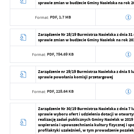
sprawie zmian w budżecie Gminy Nasielska na rok 2
Ostatnio zaktualizował
Radosław Roma
Wytworzył
Radosław Roma
PDF,
1.7 MB
Format:
Data opublikowania
2024-07-29 11:2
Opublikował
Radosław Roma
Data wytworzenia
2024-07-29 10:5
Zarządzenie Nr 28/19 Burmistrza Nasielska z dnia 31
sprawie zmian w budżecie Gminy Nasielsk na rok 20
Data ostatniej aktualizacji
2024-07-29 09:2
Wytworzył
Radosław Roma
Ostatnio zaktualizował
Radosław Roma
PDF,
784.69 KB
Format:
Data opublikowania
2024-07-29 11:2
Opublikował
Radosław Roma
Data wytworzenia
2024-07-29 10:5
Zarządzenie nr 29/19 Burmistrza Nasielska z dnia 5 
sprawie powołania komisji przetargowej
Data ostatniej aktualizacji
2024-07-29 09:2
Wytworzył
Radosław Roma
Ostatnio zaktualizował
Radosław Roma
PDF,
228.64 KB
Format:
Data opublikowania
2024-07-29 11:2
Opublikował
Radosław Roma
Data wytworzenia
2024-07-29 10:5
Zarządzenie Nr 30/19 Burmistrza Nasielska z dnia 7 
sprawie wyboru ofert i udzielenia dotacji w otwart
Data ostatniej aktualizacji
2024-07-29 09:2
Wytworzył
Radosław Roma
realizację zadań publicznych Gminy Nasielsk w 2019
wspierania i upowszechniania kultury fizycznej i s
Ostatnio zaktualizował
Radosław Roma
Data opublikowania
2024-07-29 11:2
profilaktyki uzależnień, w tym prowadzenie pozalek