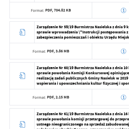
Data opublikowania
2024-07-29 11:2
PDF,
704.82 KB
Format:
Opublikował
Radosław Roma
Data wytworzenia
2024-07-29 10:5
Zarządzenie Nr 59/19 Burmistrza Nasielska z dnia 9 
Data ostatniej aktualizacji
2024-07-29 09:2
sprawie wprowadzenia \"Instrukcji postępowania z
Wytworzył
Radosław Roma
zabezpieczenia pomieszczań i obiektu Urzędu Miejsk
Ostatnio zaktualizował
Radosław Roma
Data opublikowania
2024-07-29 11:2
PDF,
3.86 MB
Format:
Opublikował
Radosław Roma
Data wytworzenia
2024-07-29 10:5
Zarządzenie Nr 60/19 Burmistrza Nasielska z dnia 10
Data ostatniej aktualizacji
2024-07-29 09:2
sprawie powołania Komisji Konkursowej opiniującej
Wytworzył
Radosław Roma
realizację zadań publicznych Gminy Nasielsk w 2019
Ostatnio zaktualizował
Radosław Roma
wspierania i upowszechniania kultur fizycznej i spor
Data opublikowania
2024-07-29 11:2
PDF,
2.15 MB
Format:
Opublikował
Radosław Roma
Data ostatniej aktualizacji
2024-07-29 09:2
Data wytworzenia
2024-07-29 10:5
Zarządzenie Nr 61/19 Burmistrza Nasielska z dnia 16
sprawie powołania komisji przetargowej do przepro
Ostatnio zaktualizował
Radosław Roma
Wytworzył
Radosław Roma
ustnego nieograniczonego na sprzedaż zabudowane