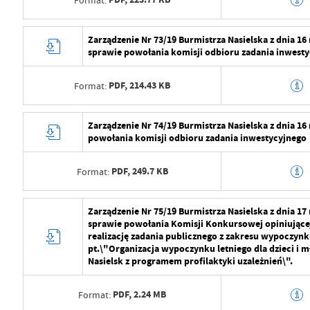
Data opublikowania
2024-07-29 11:2
Opublikował
Radosław Roma
Data wytworzenia
2024-07-29 10:5
Zarządzenie Nr 73/19 Burmistrza Nasielska z dnia 16
sprawie powołania komisji odbioru zadania inwesty
Data ostatniej aktualizacji
2024-08-01 07:1
Wytworzył
Radosław Roma
Ostatnio zaktualizował
Radosław Roma
PDF,
214.43 KB
Format:
Data opublikowania
2024-07-29 11:2
Opublikował
Radosław Roma
Data wytworzenia
2024-07-29 10:5
Zarządzenie Nr 74/19 Burmistrza Nasielska z dnia 16
powołania komisji odbioru zadania inwestycyjnego
Data ostatniej aktualizacji
2024-08-01 07:1
Wytworzył
Radosław Roma
Ostatnio zaktualizował
Radosław Roma
PDF,
249.7 KB
Format:
Data opublikowania
2024-07-29 11:2
Opublikował
Radosław Roma
Data wytworzenia
2024-07-29 10:5
Zarządzenie Nr 75/19 Burmistrza Nasielska z dnia 17
sprawie powołania Komisji Konkursowej opiniującej
Data ostatniej aktualizacji
2024-08-01 07:1
Wytworzył
Radosław Roma
realizację zadania publicznego z zakresu wypoczynku
pt.\"Organizacja wypoczynku letniego dla dzieci i m
Ostatnio zaktualizował
Radosław Roma
Data opublikowania
2024-07-29 11:2
Nasielsk z programem profilaktyki uzależnień\".
Opublikował
Radosław Roma
PDF,
2.24 MB
Format: