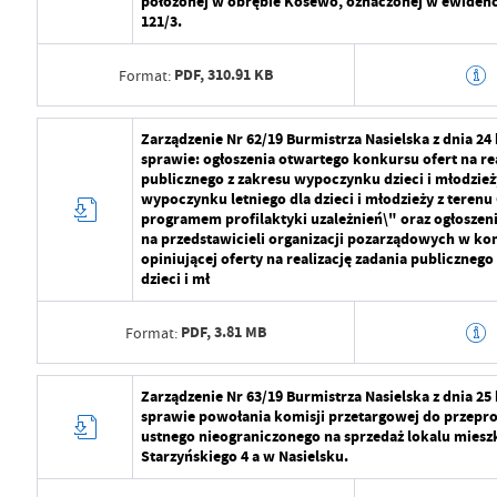
położonej w obrębie Kosewo, oznaczonej w ewidencj
Data opublikowania
2024-07-29 11:2
121/3.
Opublikował
Radosław Roma
PDF,
310.91 KB
Format:
Data ostatniej aktualizacji
2024-07-29 09:2
Data wytworzenia
2024-07-29 10:5
Zarządzenie Nr 62/19 Burmistrza Nasielska z dnia 24
Ostatnio zaktualizował
Radosław Roma
sprawie: ogłoszenia otwartego konkursu ofert na rea
Wytworzył
Radosław Roma
publicznego z zakresu wypoczynku dzieci i młodzież
wypoczynku letniego dla dzieci i młodzieży z terenu
Data opublikowania
2024-07-29 11:2
programem profilaktyki uzależnień\" oraz ogłosze
na przedstawicieli organizacji pozarządowych w ko
Opublikował
Radosław Roma
opiniującej oferty na realizację zadania publiczneg
dzieci i mł
Data ostatniej aktualizacji
2024-07-29 09:2
PDF,
3.81 MB
Format:
Ostatnio zaktualizował
Radosław Roma
Data wytworzenia
2024-07-29 10:5
Zarządzenie Nr 63/19 Burmistrza Nasielska z dnia 25
sprawie powołania komisji przetargowej do przepro
Wytworzył
Radosław Roma
ustnego nieograniczonego na sprzedaż lokalu mieszk
Starzyńskiego 4 a w Nasielsku.
Data opublikowania
2024-07-29 11:2