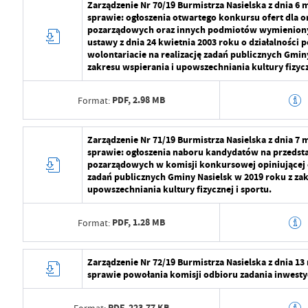
Zarządzenie Nr 70/19 Burmistrza Nasielska z dnia 6 
sprawie: ogłoszenia otwartego konkursu ofert dla or
Ostatnio zaktualizował
Radosław Roma
Wytworzył
Radosław Roma
pozarządowych oraz innych podmiotów wymienionych
ustawy z dnia 24 kwietnia 2003 roku o działalności p
Data opublikowania
2024-07-29 11:2
wolontariacie na realizację zadań publicznych Gmin
zakresu wspierania i upowszechniania kultury fizycz
Opublikował
Radosław Roma
PDF,
2.98 MB
Format:
Data ostatniej aktualizacji
2024-08-01 07:1
Ostatnio zaktualizował
Radosław Roma
Data wytworzenia
2024-07-29 10:5
Zarządzenie Nr 71/19 Burmistrza Nasielska z dnia 7 
sprawie: ogłoszenia naboru kandydatów na przedstaw
Wytworzył
Radosław Roma
pozarządowych w komisji konkursowej opiniującej o
zadań publicznych Gminy Nasielsk w 2019 roku z zak
Data opublikowania
2024-07-29 11:2
upowszechniania kultury fizycznej i sportu.
Opublikował
Radosław Roma
PDF,
1.28 MB
Format:
Data ostatniej aktualizacji
2024-08-01 07:1
Data wytworzenia
2024-07-29 10:5
Zarządzenie Nr 72/19 Burmistrza Nasielska z dnia 13
Ostatnio zaktualizował
Radosław Roma
sprawie powołania komisji odbioru zadania inwesty
Wytworzył
Radosław Roma
PDF,
223.77 KB
Format: