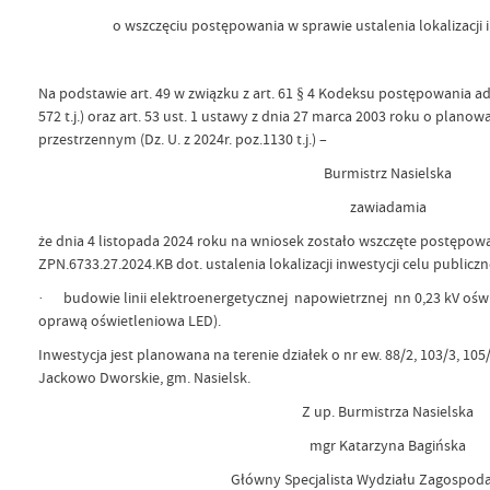
o wszczęciu postępowania w sprawie ustalenia lokalizacji 
Na podstawie art. 49 w związku z art. 61 § 4 Kodeksu postępowania adm
572 t.j.) oraz art. 53 ust. 1 ustawy z dnia 27 marca 2003 roku o plan
przestrzennym (Dz. U. z 2024r. poz.1130 t.j.) –
Burmistrz Nasielska
zawiadamia
że dnia 4 listopada 2024 roku na wniosek zostało wszczęte postępow
ZPN.6733.27.2024.KB dot. ustalenia lokalizacji inwestycji celu public
· budowie linii elektroenergetycznej napowietrznej nn 0,23 kV oświe
oprawą oświetleniowa LED).
Inwestycja jest planowana na terenie działek o nr ew. 88/2, 103/3, 10
Jackowo Dworskie, gm. Nasielsk.
Z up. Burmistrza Nasielska
mgr Katarzyna Bagińska
Główny Specjalista Wydziału Zagospod