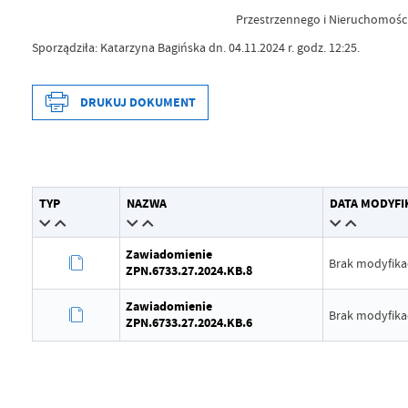
Przestrzennego
i Nieruchomośc
Sporządziła: Katarzyna Bagińska dn. 04.11.2024 r. godz. 12:25.
DRUKUJ DOKUMENT
Data wytworzenia
2024-11-05
TYP
NAZWA
DATA MODYFI
Wytworzył
Katarzyna
Data opublikowania
2024-11-05
Zawiadomienie
Brak modyfikac
ZPN.6733.27.2024.KB.8
Opublikował
Katarzyna
Zawiadomienie
Data ostatniej aktualizacji
2024-11-27
Brak modyfikac
ZPN.6733.27.2024.KB.6
Ostatnio zaktualizował
Katarzyna