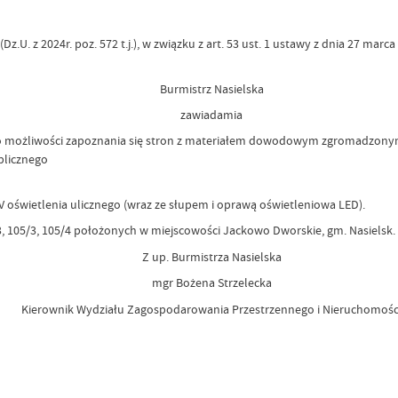
.U. z 2024r. poz. 572 t.j.), w związku z art. 53 ust. 1 ustawy z dnia 27 ma
Burmistrz Nasielska
zawiadamia
e o możliwości zapoznania się stron z materiałem dowodowym zgromadzony
ublicznego
 oświetlenia ulicznego (wraz ze słupem i oprawą oświetleniowa LED).
/3, 105/3, 105/4 położonych w miejscowości Jackowo Dworskie, gm. Nasielsk.
Z up. Burmistrza Nasielska
mgr Bożena Strzelecka
Kierownik Wydziału Zagospodarowania Przestrzennego i Nieruchomośc