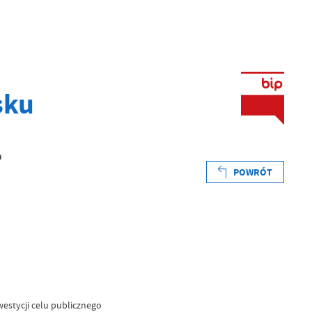
sku
POWRÓT
estycji celu publicznego