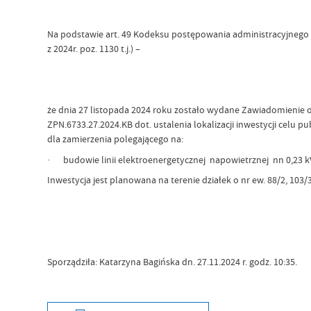
Na podstawie art. 49 Kodeksu postępowania administracyjnego (Dz
z 2024r. poz. 1130 t.j.) –
że dnia 27 listopada 2024 roku zostało wydane Zawiadomieni
ZPN.6733.27.2024.KB dot. ustalenia lokalizacji inwestycji celu p
dla zamierzenia polegającego na:
· budowie linii elektroenergetycznej napowietrznej nn 0,23 kV
Inwestycja jest planowana na terenie działek o nr ew. 88/2, 103
Sporządziła: Katarzyna Bagińska dn. 27.11.2024 r. godz. 10:35.