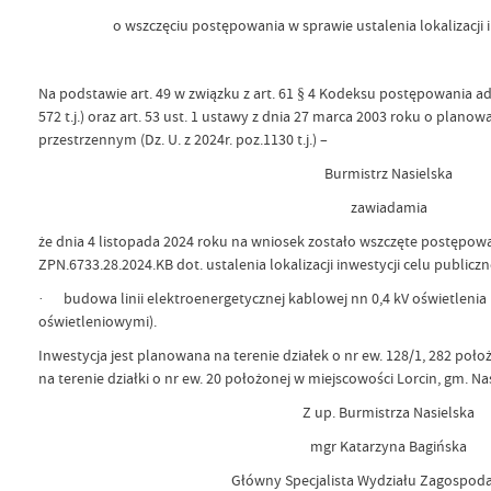
o wszczęciu postępowania w sprawie ustalenia lokalizacji 
Na podstawie art. 49 w związku z art. 61 § 4 Kodeksu postępowania adm
572 t.j.) oraz art. 53 ust. 1 ustawy z dnia 27 marca 2003 roku o plan
przestrzennym (Dz. U. z 2024r. poz.1130 t.j.) –
Burmistrz Nasielska
zawiadamia
że dnia 4 listopada 2024 roku na wniosek zostało wszczęte postępow
ZPN.6733.28.2024.KB dot. ustalenia lokalizacji inwestycji celu public
· budowa linii elektroenergetycznej kablowej nn 0,4 kV oświetlenia 
oświetleniowymi).
Inwestycja jest planowana na terenie działek o nr ew. 128/1, 282 poł
na terenie działki o nr ew. 20 położonej w miejscowości Lorcin, gm. Nas
Z up. Burmistrza Nasielska
mgr Katarzyna Bagińska
Główny Specjalista Wydziału Zagospod