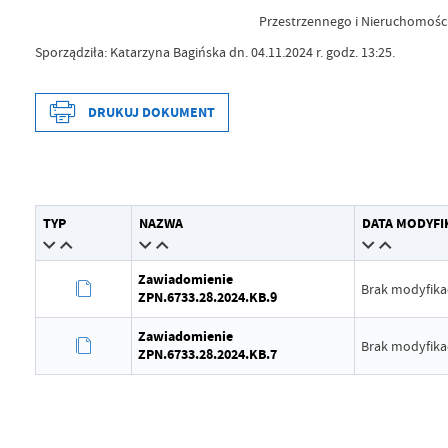
Przestrzennego i Nieruchomośc
Sporządziła: Katarzyna Bagińska dn. 04.11.2024 r. godz. 13:25.
DRUKUJ DOKUMENT
Data wytworzenia
2024-11-05
TYP
NAZWA
DATA MODYFI
Wytworzył
Katarzyna
Data opublikowania
2024-11-05
Zawiadomienie
Brak modyfikac
ZPN.6733.28.2024.KB.9
Opublikował
Katarzyna
Zawiadomienie
Data ostatniej aktualizacji
Brak modyf
Brak modyfikac
ZPN.6733.28.2024.KB.7
Ostatnio zaktualizował
-