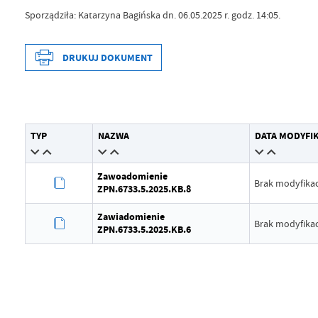
Sporządziła: Katarzyna Bagińska dn. 06.05.2025 r. godz. 14:05.
DRUKUJ DOKUMENT
Data wytworzenia
2025-05-07
TYP
NAZWA
DATA MODYFIK
Wytworzył
Katarzyna 
Data opublikowania
2025-05-07
Zawoadomienie
Brak modyfikac
ZPN.6733.5.2025.KB.8
Opublikował
Katarzyna 
Zawiadomienie
Data ostatniej aktualizacji
Brak modyf
Brak modyfikac
ZPN.6733.5.2025.KB.6
Ostatnio zaktualizował
-