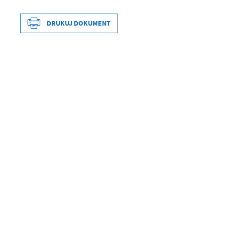
DRUKUJ DOKUMENT
Data wytworzenia
Wytworzył
Data opublikowania
Opublikował
Data ostatniej aktualizacji
Ostatnio zaktualizował