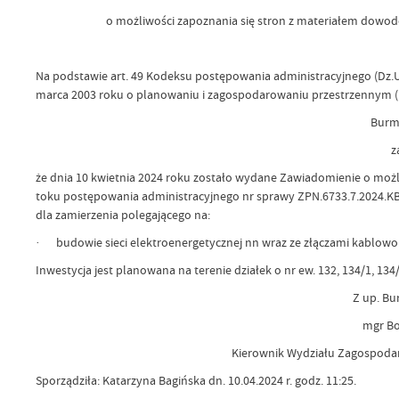
o możliwości zapoznania się stron z materiałem dowodo
Na podstawie art. 49 Kodeksu postępowania administracyjnego (Dz.U. z 
marca 2003 roku o planowaniu i zagospodarowaniu przestrzennym (Dz.
Burmi
z
że dnia 10 kwietnia 2024 roku zostało wydane Zawiadomienie o m
toku postępowania administracyjnego nr sprawy ZPN.6733.7.2024.KB do
dla zamierzenia polegającego na:
· budowie sieci elektroenergetycznej nn wraz ze złączami kablow
Inwestycja jest planowana na terenie działek o nr ew. 132, 134/1, 13
Z up. Bu
mgr Bo
Kierownik Wydziału Zagospoda
Sporządziła: Katarzyna Bagińska dn. 10.04.2024 r. godz. 11:25.